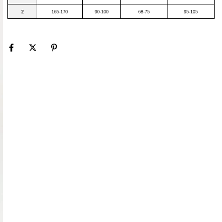
2
165-170
90-100
68-75
95-105