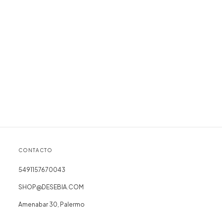
CONTACTO
5491157670043
SHOP@DESEBIA.COM
Amenabar 30, Palermo