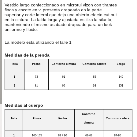
Vestido largo confeccionado en microtul vizon con tirantes
finos y escote en v. presenta drapeado en la parte
superior y corte lateral que deja una abierta efecto cut out
en la cintura. La falda larga y ajustada estiliza la silueta,
manteniendo el mismo acabado drapeado para un look
uniforme y fluido.
La modelo está utilizando el talle 1
Medidas de la prenda
Talla
Pecho
Contorno cintura
Contorno cadera
Largo
1
73
61
85
149
2
81
69
93
151
Medidas al cuerpo
Contorno
Talla
Altura
Pecho
Contorno cadera
cintura
1
160-165
82 / 90
62-68
87-95