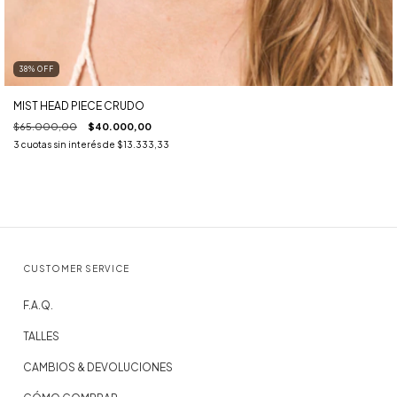
38
%
OFF
MIST HEAD PIECE CRUDO
$65.000,00
$40.000,00
3
cuotas sin interés de
$13.333,33
CUSTOMER SERVICE
F.A.Q.
TALLES
CAMBIOS & DEVOLUCIONES