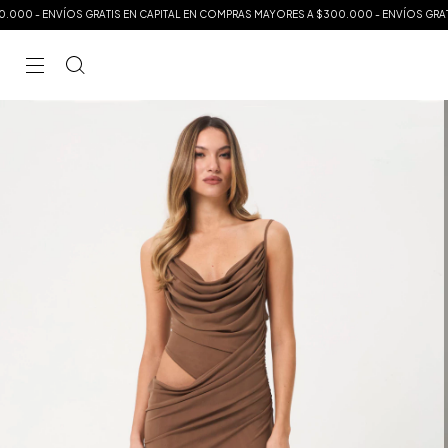
RATIS EN CAPITAL EN COMPRAS MAYORES A $300.000 - ENVÍOS GRATIS A TODO EL PA