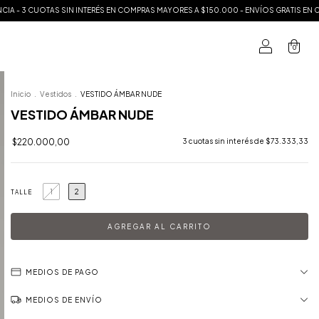
IN INTERÉS EN COMPRAS MAYORES A $150.000 - ENVÍOS GRATIS EN CAPITAL EN COMP
0
Inicio
.
Vestidos
.
VESTIDO ÁMBAR NUDE
VESTIDO ÁMBAR NUDE
$220.000,00
3
cuotas sin interés de
$73.333,33
1
2
TALLE
MEDIOS DE PAGO
MEDIOS DE ENVÍO